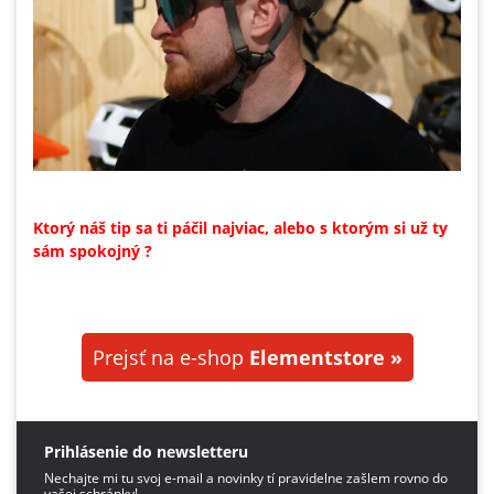
Ktorý náš tip sa ti páčil najviac, alebo s ktorým si už ty
sám spokojný ?
Prejsť na e-shop
Elementstore »
Prihlásenie do newsletteru
Nechajte mi tu svoj e-mail a novinky tí pravidelne zašlem rovno do
vašej schránky!