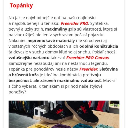
Topánky
Na jar je najvhodnejšie dať na našu najlepšiu
a najobľúbenejšiu tenisku:
Freerider PRO
. Syntetika,
pevný a úzky strih,
maximálny grip
sú vlastnosti, ktoré si
najviac užiješ nie len v sychravom počasí pojazdu.
Nakoniec
nepremokavé materiály
nie sú od veci aj
v ostatných ročných obdobiach a ich
odolná konštrukcia
ťa dovezie v suchu domov kľudne aj snehu. Pokiaľ chceš
vzdušnejšiu variantu
tak zvoľ
Freerider PRO Canvas
.
Samozrejme nezabúdaj ani na nestarnúcu legendu.
Topánka pre pohodárov nesie názov
Freerider
.
Sieťovina
a brúsená koža
je ideálna kombinácia pre
tvoju
bezpečnosť, ale zároveň maximálnu vzdušnosť
. Máš si
z čoho vyberať. K teniskám si prihoď naše štýlové
ponožky?