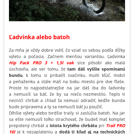
Ľadvinka alebo batoh
Za mňa je vždy dobre voliť, čo vziať so sebou podľa dĺžky
výletu a počasia. Začnem menšou variantou. Ľadvinka
Hip Pack PRO 3 + 1,5l vak
síce pôsobí ako malá
úschovňa, ale ver tomu, že
tam dáš vyššie spomínanú
bundu
, k tomu si pribalíš svačinku, multi kľúč, mobil
a peňaženku a stále máš na boku miesto pre dve fľaše.
Proste to najpodstatnejšie na jar dáš iba do ľadvinky
a nemusíš sa báť, že by sa niečo nezmestilo. Teplo ti
nezničí chrbát a chlad ťa nemusí odradiť, keďže bunda
bude pripravená a ty sa nemusíš báť ju použiť.
Dlhšie výlety alebo tvrdšie traily si zaslúžia batoh. Na jar
sa ešte nemusíš toľko strachovať, že budeš mať komplet
prepotený chrbát a
istota krytého chrbátu
pri
Trail PRO
16l
je k nezaplateniu a
dodá ti kľud aj na technických