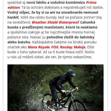
vyskúšať aj
novú ľahšiu a vzdušnú kombinézu
Prime
edition
. Tá ťa ochráni dokonalo a nepotrebuješ nič ďalšie.
Vodný stĺpec, že by si sa ani na snowboarde nemusel
hanbiť
. Volíš iba istotu bundy, keď sa počasie zvrtne? Daj
na osvedčenú
Weather Shield Waterproof
.
Ľahunká
bunda
s predĺženými manžetami, ktoré ťa nesklamú
a spoľahlivo zakryje aj tie najcitlivejšie miesta hornej
polovice tela. Naviac ju
pohodlne zložíš do ľadvinky
alebo batohu
. Každopádne čakáme na širokú ponuku
značiek ako
Mons Royale
,
FOX
,
Rocday
,
Maloja
. Ešte
bude z čoho vyberať. Až sa ti bude hlava točiť. Niečo
u nás už môžeš vidieť, ale ver, že týmto nekončíme.