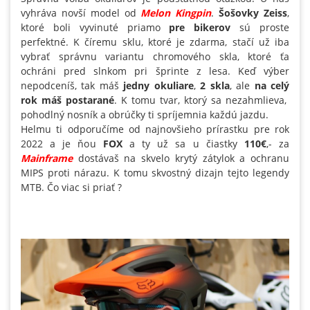
vyhráva novší model od
Melon Kingpin
.
Šošovky Zeiss
,
ktoré boli vyvinuté priamo
pre bikerov
sú proste
perfektné. K číremu sklu, ktoré je zdarma, stačí už iba
vybrať správnu variantu chromového skla, ktoré ťa
ochráni pred slnkom pri šprinte z lesa. Keď výber
nepodceníš, tak máš
jedny okuliare
,
2 skla
, ale
na celý
rok máš postarané
. K tomu tvar, ktorý sa nezahmlieva,
pohodlný nosník a obrúčky ti spríjemnia každú jazdu.
Helmu ti odporučíme od najnovšieho prírastku pre rok
2022 a je ňou
FOX
a ty už sa u čiastky
110€
,- za
Mainframe
dostávaš na skvelo krytý zátylok a ochranu
MIPS proti nárazu. K tomu skvostný dizajn tejto legendy
MTB. Čo viac si priať ?