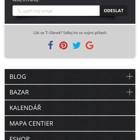
ODESLAT
Líbí se Ti článek? Sdílej ho se svými přáteli:
BLOG
BAZAR
KALENDÁŘ
MAPA CENTIER
ESHOP