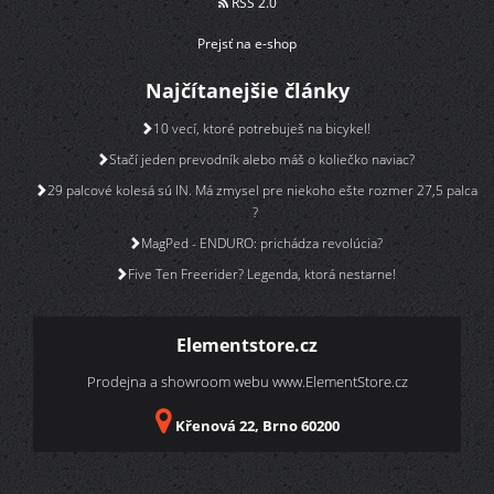
RSS 2.0
Prejsť na e-shop
Najčítanejšie články
10 vecí, ktoré potrebuješ na bicykel!
Stačí jeden prevodník alebo máš o koliečko naviac?
29 palcové kolesá sú IN. Má zmysel pre niekoho ešte rozmer 27,5 palca
?
MagPed - ENDURO: prichádza revolúcia?
Five Ten Freerider? Legenda, ktorá nestarne!
Elementstore.cz
Prodejna a showroom webu
www.ElementStore.cz
Křenová 22, Brno 60200