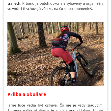
trailech
. K tomu je batoh dokonale vybavený a organizéry
vo vnútri ti schovajú všetko, na čo si iba spomenieš.
Prilba a okuliare
Jarné lúče vedia byť oslnivé. Čo nie je vždy žiadúcim.
Správna voľba okuliarov je podstatnou otázkou. U nás