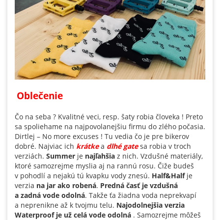
Oblečenie
Čo na seba ? Kvalitné veci, resp. šaty robia človeka ! Preto
sa spoliehame na najpovolanejšiu firmu do zlého počasia.
Dirtlej – No more excuses ! Tu vedia čo je pre bikerov
dobré. Najviac ich
krátke
a
dlhé gate
sa robia v troch
verziách.
Summer
je
najľahšia
z nich. Vzdušné materiály,
ktoré samozrejme myslia aj na rannú rosu. Čiže budeš
v pohodlí a nejakú tú kvapku vody znesú.
Half&Half
je
verzia
na jar ako robená
.
Predná časť je vzdušná
a zadná vode odolná
. Takže ťa žiadna voda neprekvapí
a neprenikne až k tvojmu telu.
Najodolnejšia verzia
Waterproof je už celá vode odolná
. Samozrejme môžeš