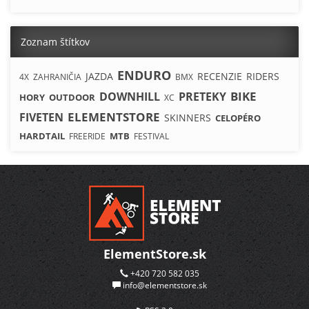
Zoznam štítkov
ENDURO
JAZDA
RECENZIE
RIDERS
4X
ZAHRANIČIA
BMX
BIKE
DOWNHILL
PRETEKY
HORY
OUTDOOR
XC
ELEMENTSTORE
FIVETEN
SKINNERS
CELOPÉRO
HARDTAIL
MTB
FREERIDE
FESTIVAL
ElementStore.sk
+420 720 582 035
info@elementstore.sk