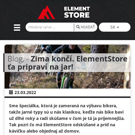
SK
HĽADAŤ
Blog, -
Zima končí. ElementStore
ťa pripraví na jar!
23.03.2022
Sme špeciálka, ktorá je zameraná na výbavu bikera,
takže jarné typy sú u nás klasikou, keďže nás bike baví
už dlhé roky a radi skúšame v čom je tá ja príjemnejšia.
Tak pozri čo má ElementStore odskúšané a príď na
kávičku alebo objednaj až domov.