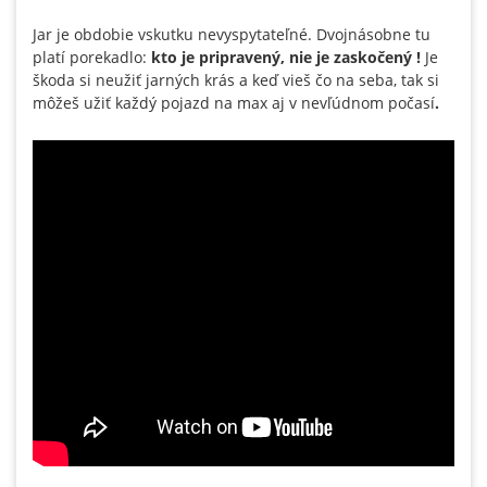
Jar je obdobie vskutku nevyspytateľné. Dvojnásobne tu
platí porekadlo:
kto je pripravený, nie je zaskočený !
Je
škoda si neužiť jarných krás a keď vieš čo na seba, tak si
môžeš užiť každý pojazd na max aj v nevľúdnom počasí
.