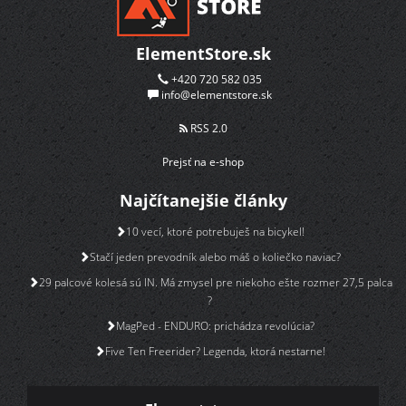
ElementStore.sk
+420 720 582 035
info@elementstore.sk
RSS 2.0
Prejsť na e-shop
Najčítanejšie články
10 vecí, ktoré potrebuješ na bicykel!
Stačí jeden prevodník alebo máš o koliečko naviac?
29 palcové kolesá sú IN. Má zmysel pre niekoho ešte rozmer 27,5 palca
?
MagPed - ENDURO: prichádza revolúcia?
Five Ten Freerider? Legenda, ktorá nestarne!