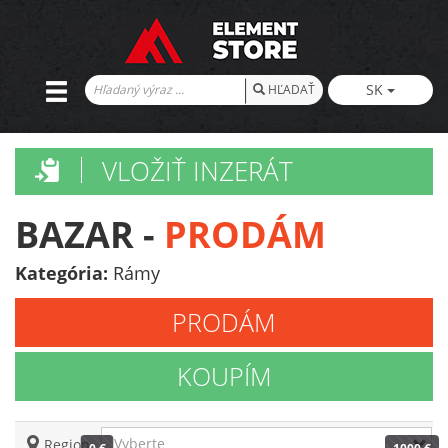
SK
HĽADAŤ
VLOŽIŤ INZERÁT
BAZAR -
PRODÁM
Kategória:
Rámy
PRODÁM
KOUPÍM
Vyberte
Region