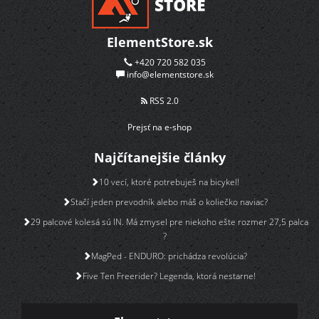
ElementStore.sk
+420 720 582 035
info@elementstore.sk
RSS 2.0
Prejsť na e-shop
Najčítanejšie články
10 vecí, ktoré potrebuješ na bicykel!
Stačí jeden prevodník alebo máš o koliečko naviac?
29 palcové kolesá sú IN. Má zmysel pre niekoho ešte rozmer 27,5 palca
?
MagPed - ENDURO: prichádza revolúcia?
Five Ten Freerider? Legenda, ktorá nestarne!