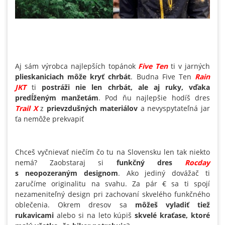
Aj sám výrobca najlepších topánok
Five Ten
ti v jarných
plieskaniciach môže kryť chrbát
. Budna Five Ten
Rain
JKT
ti
postráži nie len chrbát, ale aj ruky, vďaka
predĺženým manžetám
. Pod ňu najlepšie hodíš dres
Trail X
z
prievzdušných materiálov
a nevyspytateľná jar
ťa nemôže prekvapiť
Chceš vyčnievať niečím čo tu na Slovensku len tak niekto
nemá? Zaobstaraj si
funkčný dres
Rocday
s neopozeraným designom
. Ako jediný dovážač ti
zaručíme originalitu na svahu. Za pár € sa ti spojí
nezameniteľný design pri zachovaní skvelého funkčného
oblečenia. Okrem dresov sa
môžeš vyladiť tiež
rukavicami
alebo si na leto kúpiš
skvelé kraťase, ktoré