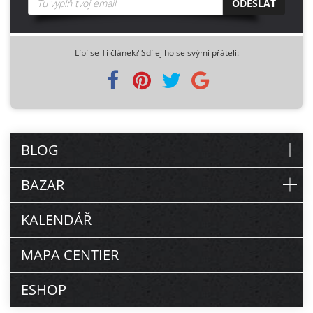
ODESLAT
Líbí se Ti článek? Sdílej ho se svými přáteli:
BLOG
BAZAR
KALENDÁŘ
MAPA CENTIER
ESHOP