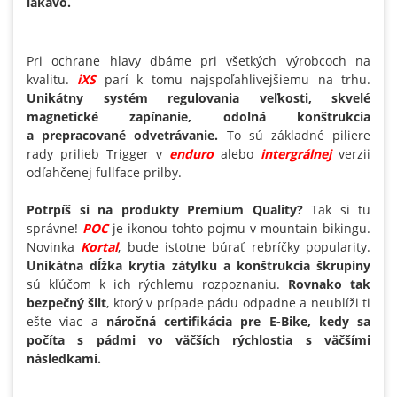
lákavo.
Pri ochrane hlavy dbáme pri všetkých výrobcoch na
kvalitu.
iXS
parí k tomu najspoľahlivejšiemu na trhu.
Unikátny systém regulovania veľkosti, skvelé
magnetické zapínanie, odolná konštrukcia
a prepracované odvetrávanie.
To sú základné piliere
rady prilieb Trigger v
enduro
alebo
intergrálnej
verzii
odľahčenej fullface prilby.
Potrpíš si na produkty Premium Quality?
Tak si tu
správne!
POC
je ikonou tohto pojmu v mountain bikingu.
Novinka
Kortal
, bude istotne búrať rebríčky popularity.
Unikátna dĺžka krytia zátylku a konštrukcia škrupiny
sú kľúčom k ich rýchlemu rozpoznaniu.
Rovnako tak
bezpečný šilt
, ktorý v prípade pádu odpadne a neublíži ti
ešte viac a
náročná certifikácia pre E-Bike, kedy sa
počíta s pádmi vo väčších rýchlostia s väčšími
následkami.