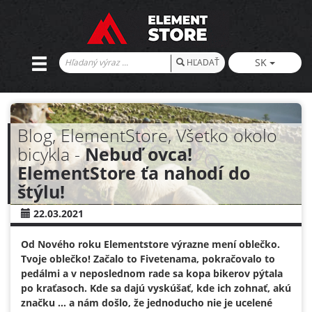
SK
HĽADAŤ
Blog, ElementStore, Všetko okolo
bicykla -
Nebuď ovca!
ElementStore ťa nahodí do
štýlu!
22.03.2021
Od Nového roku Elementstore výrazne mení oblečko.
Tvoje oblečko! Začalo to Fivetenama, pokračovalo to
pedálmi a v neposlednom rade sa kopa bikerov pýtala
po kraťasoch. Kde sa dajú vyskúšať, kde ich zohnať, akú
značku ... a nám došlo, že jednoducho nie je ucelené