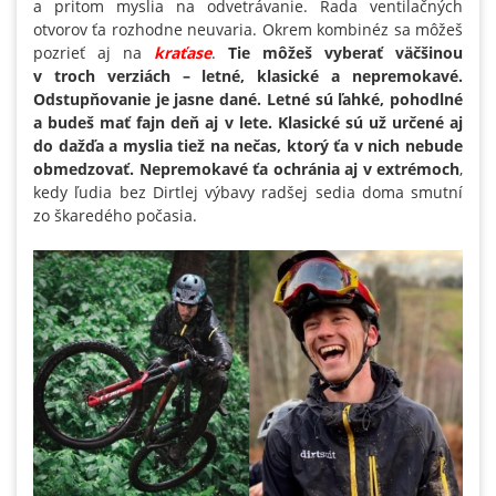
a pritom myslia na odvetrávanie. Rada ventilačných
otvorov ťa rozhodne neuvaria. Okrem kombinéz sa môžeš
pozrieť aj na
kraťase
.
Tie môžeš vyberať väčšinou
v troch verziách – letné, klasické a nepremokavé.
Odstupňovanie je jasne dané. Letné sú ľahké, pohodlné
a budeš mať fajn deň aj v lete. Klasické sú už určené aj
do dažďa a myslia tiež na nečas, ktorý ťa v nich nebude
obmedzovať. Nepremokavé ťa ochránia aj v extrémoch
,
kedy ľudia bez Dirtlej výbavy radšej sedia doma smutní
zo škaredého počasia.