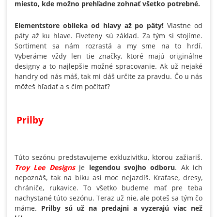
miesto, kde možno prehľadne zohnať všetko potrebné.
Elementstore oblieka od hlavy až po päty!
Vlastne od
päty až ku hlave. Fiveteny sú základ. Za tým si stojíme.
Sortiment sa nám rozrastá a my sme na to hrdí.
Vyberáme vždy len tie značky, ktoré majú originálne
designy a to najlepšie možné spracovanie. Ak už nejaké
handry od nás máš, tak mi dáš určite za pravdu. Čo u nás
môžeš hľadať a s čím počítať?
Prilby
Túto sezónu predstavujeme exkluzivitku, ktorou zažiariš.
Troy Lee Designs
je
legendou svojho odboru
. Ak ich
nepoznáš, tak na biku asi moc nejazdíš. Kraťase, dresy,
chrániče, rukavice. To všetko budeme mať pre teba
nachystané túto sezónu. Teraz už nie, ale poteš sa tým čo
máme.
Prilby sú už na predajni a vyzerajú viac než