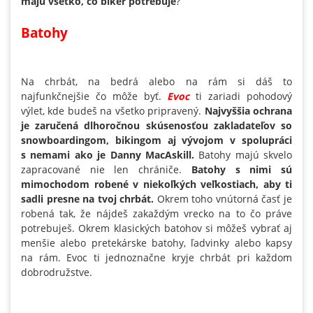
majú všetko, čo biker potrebuje
?
Batohy
Na chrbát, na bedrá alebo na rám si dáš to
najfunkčnejšie čo môže byť.
Evoc
ti zariadi pohodový
výlet, kde budeš na všetko pripravený.
Najvyššia ochrana
je zaručená dlhoročnou skúsenosťou zakladateľov so
snowboardingom, bikingom aj vývojom v spolupráci
s nemami ako je Danny MacAskill.
Batohy majú skvelo
zapracované nie len chrániče.
Batohy s nimi sú
mimochodom robené v niekoľkých veľkostiach, aby ti
sadli presne na tvoj chrbát.
Okrem toho vnútorná časť je
robená tak, že nájdeš zakaždým vrecko na to čo práve
potrebuješ. Okrem klasických batohov si môžeš vybrať aj
menšie alebo pretekárske batohy, ľadvinky alebo kapsy
na rám. Evoc ti jednoznačne kryje chrbát pri každom
dobrodružstve.