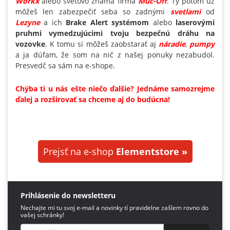
Workx
alebo svetovo známa firma
Muc-Off
. Ty potom už
môžeš len zabezpečiť seba so zadnými
svetlami
od
Lezyne
a ich
Brake Alert systémom
alebo
laserovými
pruhmi vymedzujúcimi tvoju bezpečnú dráhu na
vozovke
. K tomu si môžeš zaobstarať aj
náradie
,
pumpy
a ja dúfam, že som na nič z našej ponuky nezabudol.
Presvedč sa sám na e-shope.
Chýba ti u nás ešte niečo ďalšie? Jednáme samozrejme
ďalej a rozširovať sa chceme aj do budúcna!
Prejsť na e-shop
Elementstore »
Prihlásenie do newsletteru
Nechajte mi tu svoj e-mail a novinky tí pravidelne zašlem rovno do
vašej schránky!