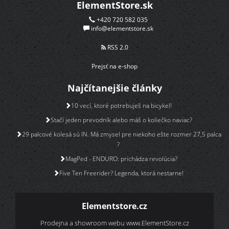
ElementStore.sk
+420 720 582 035
info@elementstore.sk
RSS 2.0
Prejsť na e-shop
Najčítanejšie články
10 vecí, ktoré potrebuješ na bicykel!
Stačí jeden prevodník alebo máš o koliečko naviac?
29 palcové kolesá sú IN. Má zmysel pre niekoho ešte rozmer 27,5 palca
?
MagPed - ENDURO: prichádza revolúcia?
Five Ten Freerider? Legenda, ktorá nestarne!
Elementstore.cz
Prodejna a showroom webu
www.ElementStore.cz