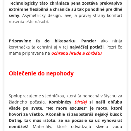
Technologicky táto chrániaca pena zostáva prekvapivo
extrémne flexibilná a chrániče sú tak pohodlné pre dlhé
švihy
. Asymetrický design, ľavej a pravej strany komfort
nosenia ešte násobí.
Pripravíme ťa do bikeparku. Pancier
ako ninja
korytnačka ťa ochráni aj v tej
najväčšej potiaži
. Pozri čo
máme pripravené na
ochranu hrude a chrbátu
.
Oblečenie do nepohody
Spolupracujeme s jedničkou, ktorá ťa nenechá v štychu za
žiadneho počasia.
Kombinézy
Dirtlej
si našli obľubu
všade po svete. “No more excuses“ je moto, ktoré
hovorí za všetko. Akonáhle si zaobstaráš nejaký kúsok
Dirtlej, tak máš istotu, že na počasie sa už vyhovárať
nemôžeš
! Materiály, ktoré odvádzajú skvelo vodu