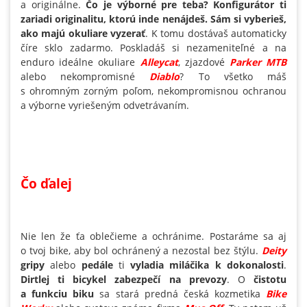
a originálne.
Čo je výborné pre teba? Konfigurátor ti
zariadi originalitu, ktorú inde nenájdeš. Sám si vyberieš,
ako majú okuliare vyzerať
. K tomu dostávaš automaticky
číre sklo zadarmo. Poskladáš si nezameniteľné a na
enduro ideálne okuliare
Alleycat
, zjazdové
Parker MTB
alebo nekompromisné
Diablo
? To všetko máš
s ohromným zorným poľom, nekompromisnou ochranou
a výborne vyriešeným odvetrávaním.
Čo ďalej
Nie len že ťa oblečieme a ochránime. Postaráme sa aj
o tvoj bike, aby bol ochránený a nezostal bez štýlu.
Deity
gripy
alebo
pedále
ti
vyladia miláčika k dokonalosti
.
Dirtlej ti bicykel zabezpečí na prevozy
. O
čistotu
a funkciu biku
sa stará predná česká kozmetika
Bike