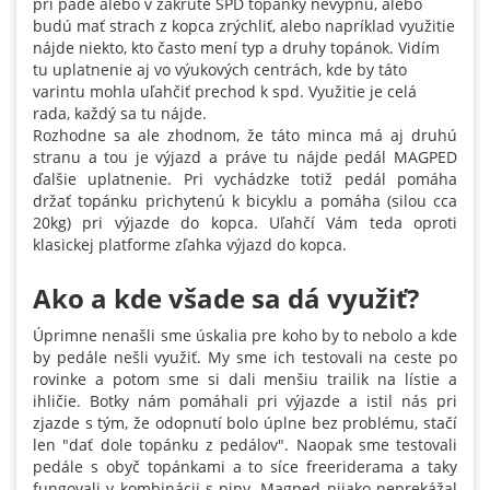
pri páde alebo v zákrute SPD topánky nevypnú, alebo
budú mať strach z kopca zrýchliť, alebo napríklad využitie
nájde niekto, kto často mení typ a druhy topánok. Vidím
tu uplatnenie aj vo výukových centrách, kde by táto
varintu mohla uľahčiť prechod k spd. Využitie je celá
rada, každý sa tu nájde.
Rozhodne sa ale zhodnom, že táto minca má aj druhú
stranu a tou je výjazd a práve tu nájde pedál MAGPED
ďalšie uplatnenie. Pri vychádzke totiž pedál pomáha
držať topánku prichytenú k bicyklu a pomáha (silou cca
20kg) pri výjazde do kopca. Uľahčí Vám teda oproti
klasickej platforme zľahka výjazd do kopca.
Ako a kde všade sa dá využiť?
Úprimne nenašli sme úskalia pre koho by to nebolo a kde
by pedále nešli využiť. My sme ich testovali na ceste po
rovinke a potom sme si dali menšiu trailik na lístie a
ihličie. Botky nám pomáhali pri výjazde a istil nás pri
zjazde s tým, že odopnutí bolo úplne bez problému, stačí
len "dať dole topánku z pedálov". Naopak sme testovali
pedále s obyč topánkami a to síce freeriderama a taky
fungovali v kombinácii s piny. Magped nijako neprekážal