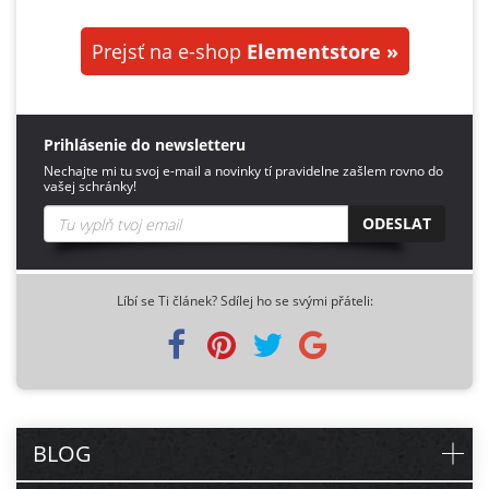
Prejsť na e-shop
Elementstore »
Prihlásenie do newsletteru
Nechajte mi tu svoj e-mail a novinky tí pravidelne zašlem rovno do
vašej schránky!
ODESLAT
Líbí se Ti článek? Sdílej ho se svými přáteli:
BLOG