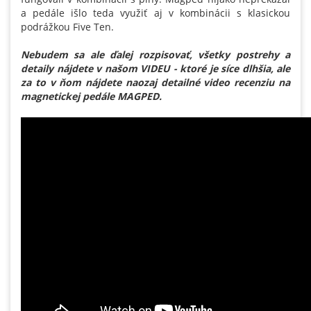
a pedále išlo teda využiť aj v kombinácii s klasickou
podrážkou Five Ten.
Nebudem sa ale ďalej rozpisovať, všetky postrehy a
detaily nájdete v našom VIDEU - ktoré je síce dlhšia, ale
za to v ňom nájdete naozaj detailné video recenziu na
magnetickej pedále MAGPED.