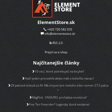
ElementStore.sk
+420 720 582 035
info@elementstore.sk
RSS 2.0
Prejsť na e-shop
Najčítanejšie články
10 vecí, ktoré potrebuješ na bicykel!
Stačí jeden prevodník alebo máš o koliečko naviac?
29 palcové kolesá sú IN. Má zmysel pre niekoho ešte rozmer 27,5 palca
?
MagPed - ENDURO: prichádza revolúcia?
Five Ten Freerider? Legenda, ktorá nestarne!