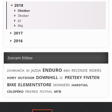
2018
Október
Október
Júl
Máj
2017
2016
Zoznam štítkov
ENDURO
JAZDA
RECENZIE
RIDERS
ZAHRANIČIA
4X
BMX
DOWNHILL
PRETEKY
FIVETEN
HORY
OUTDOOR
XC
BIKE
ELEMENTSTORE
SKINNERS
HARDTAIL
CELOPÉRO
MTB
FREERIDE
FESTIVAL