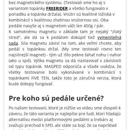
bez magnetického systému. (Testovali sme ho aj s
variantom topánky
FREERIDER
a všetko fungovalo v
poriadku a topánka držala). Vnútri sú kvalitné ložiská v
kombinácií s kvalitnou zliatinou vnútornou osi. Oba
pedále navyše aj s magnetom váži len 450g / pár.
K samotnému magnetu v základe tam je nejaký "zlatý
stred", ale dá sa k pedálom dokúpiť tiež
vymeniteľná
sada
. Sila magnetu závisí na tom, ako veľmi chcete, aby
pedál s topánkou držal. (My sme testovali rovno ten
najsilnejší magnet) - tým už išlo pekne ťahať nohu i nahor
(ako u spd). Výška magnetu sa dá nastavovať v závislosti
od typu topánok. MAGPED odporúča a všade uvádza, že
všetky testovanie bolo vykonávané v kombinácií s
topánkami FIVE TEN, takže toto je záručná verzia, ktorá
bude dokopy fungovať.
Pre koho sú pedále určené?
Po našom testovaní, ktoré je nižšie vo videu sme dospeli k
záveru, že táto varianta je najlepšie pre ľudí, ktorí hľadajú
alternatívu medzi platformovými pedálmi a trebárs aj
zvažujú prechod k SPD, ale stále sa bojí, že sa napríklad