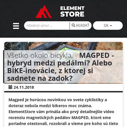
SK
HĽADAŤ
Všetko okolo bicykla, -
MAGPED -
hybryd medzi pedálmi? Alebo
BIKE-inovácie, z ktorej si
sadnete na zadok?
24.11.2018
Magped je horúcou novinkou vo svete cyklistiky a
doteraz nebola medzi bikerov moc známa.
ElementStore vám prináša ako prvý detailnejšie video
recenziu magnetických pedálov MAGPED, ktoré sme
poriadne otestovali, rozobrali a vieme pre koho sú tieto