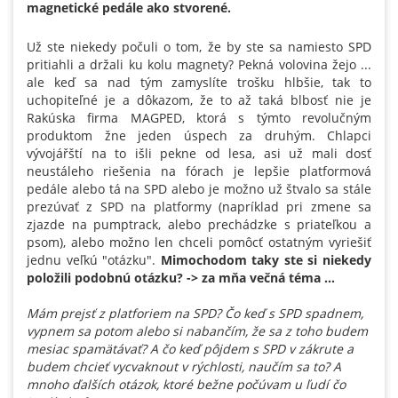
magnetické pedále ako stvorené.
Už ste niekedy počuli o tom, že by ste sa namiesto SPD
pritiahli a držali ku kolu magnety? Pekná volovina žejo ...
ale keď sa nad tým zamyslíte trošku hlbšie, tak to
uchopiteľné je a dôkazom, že to až taká blbosť nie je
Rakúska firma MAGPED, ktorá s týmto revolučným
produktom žne jeden úspech za druhým. Chlapci
vývojářští na to išli pekne od lesa, asi už mali dosť
neustáleho riešenia na fórach je lepšie platformová
pedále alebo tá na SPD alebo je možno už štvalo sa stále
prezúvať z SPD na platformy (napríklad pri zmene sa
zjazde na pumptrack, alebo prechádzke s priateľkou a
psom), alebo možno len chceli pomôcť ostatným vyriešiť
jednu veľkú "otázku".
Mimochodom taky ste si niekedy
položili podobnú otázku? -> za mňa večná téma ...
Mám prejsť z platforiem na SPD? Čo keď s SPD spadnem,
vypnem sa potom alebo si nabančím, že sa z toho budem
mesiac spamätávať? A čo keď pôjdem s SPD v zákrute a
budem chcieť vycvaknout v rýchlosti, naučím sa to? A
mnoho ďalších otázok, ktoré bežne počúvam u ľudí čo