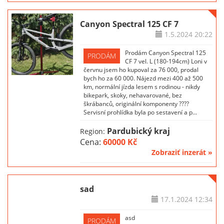
Canyon Spectral 125 CF 7
1.5.2024
20:22
Prodám Canyon Spectral 125
PRODÁM
CF 7 vel. L (180-194cm) Loni v
červnu jsem ho kupoval za 76 000, prodal
bych ho za 60 000. Nájezd mezi 400 až 500
km, normální jízda lesem s rodinou - nikdy
bikepark, skoky, nehavarované, bez
škrábanců, originální komponenty ????
Servisní prohlídka byla po sestavení a p...
Pardubický kraj
Region:
Cena:
60000 Kč
Zobraziť inzerát »
sad
17.1.2024
12:34
asd
PRODÁM