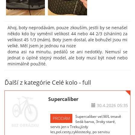
Ahoj, boty neprodávám, pouze zkouším, jestli by se nenašel
někdo kdo by vyměnil velikost 44 nebo 44 2/3 (sháním) za
velikost 45 1/3 (mám). Boty jsem dostal, ale bohužel jsou mi
velké. Měl jsem je jednou na noze
doma asi na minutu, pedálů se ani nedotkly. Nemusí se
jednat o úplně stejný model, ale boty musí být nové nebo
minimálně použité.
Ďalší z kategórie Celé kolo - full
Supercaliber
30.4.2026
05:35
Supercaliber vel.M/L tmavě
PRODÁM
šedá barva, 3roky staré,
servis jen v Treku,jízdy
les,pol.cesty,cyklostezky, po servisu