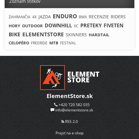
Zoznam štítkov
ENDURO
JAZDA
RECENZIE
RIDERS
ZAHRANIČIA
4X
BMX
DOWNHILL
PRETEKY
FIVETEN
HORY
OUTDOOR
XC
BIKE
ELEMENTSTORE
SKINNERS
HARDTAIL
CELOPÉRO
MTB
FREERIDE
FESTIVAL
ElementStore.sk
+420 720 582 035
info@elementstore.sk
RSS 2.0
Prejsť na e-shop