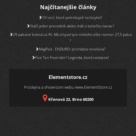
Najčítanejšie články
10 vecí, ktoré potrebuješ na bicykel!
Stačí jeden prevodník alebo máš o koliečko naviac?
29 palcové kolesá sú IN. Má zmysel pre niekoho ešte rozmer 27,5 palca
?
MagPed - ENDURO: prichádza revolúcia?
Five Ten Freerider? Legenda, ktorá nestarne!
Elementstore.cz
Prodejna a showroom webu
www.ElementStore.cz
Křenová 22, Brno 60200