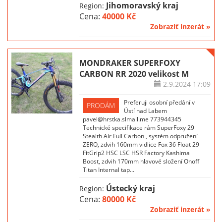
Jihomoravský kraj
Region:
Cena:
40000 Kč
Zobraziť inzerát »
MONDRAKER SUPERFOXY
CARBON RR 2020 velikost M
2.9.2024
17:09
Preferuji osobní předání v
PRODÁM
Ústí nad Labem
pavel@hrstka.slmail.me 773944345
Technické specifikace rám SuperFoxy 29
Stealth Air Full Carbon , systém odpružení
ZERO, zdvih 160mm vidlice Fox 36 Float 29
FitGrip2 HSC LSC HSR Factory Kashima
Boost, zdvih 170mm hlavové složení Onoff
Titan Internal tap...
Ústecký kraj
Region:
Cena:
80000 Kč
Zobraziť inzerát »