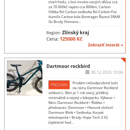
tmel+řetěz, v loni mnoho nových dílůza cca
za 70 000kč najeto cca 800km, Carbon
řídítka Rsl Carbon sedlovka Rsl Carbon Fox
tlumiče Carbon kola Bontrager Řazení SRAM
Gx Brzdy Shimano...
Zlínský kraj
Region:
Cena:
125000 Kč
Zobraziť inzerát »
Dartmoor rockbird
30.12.2025
10:06
Prodám celoodpružené kolo
PRODÁM
na rámu Dartmoor Rockbird
velikost L. Rám je 1 rok starý, ježděný
minimálně a nejetý v bikeparku. Výbava: •
Rám: Dartmoor Rockbird • Řídítka +
představec: Dartmoor • Hlavové složení:
Dartmoor Blink • Sedlovka: Koryak
teleskopická • Brzdy: Hope Tech 3 X2
(opletené had...