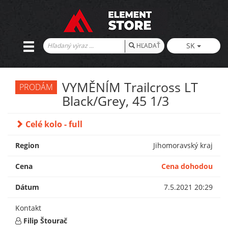
SK
HĽADAŤ
VYMĚNÍM Trailcross LT
PRODÁM
Black/Grey, 45 1/3
Celé kolo - full
Region
Jihomoravský kraj
Cena
Cena dohodou
Dátum
7.5.2021 20:29
Kontakt
Filip Štourač