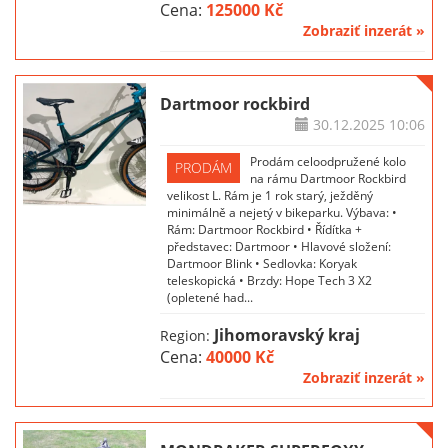
Cena:
125000 Kč
Zobraziť inzerát »
Dartmoor rockbird
30.12.2025
10:06
Prodám celoodpružené kolo
PRODÁM
na rámu Dartmoor Rockbird
velikost L. Rám je 1 rok starý, ježděný
minimálně a nejetý v bikeparku. Výbava: •
Rám: Dartmoor Rockbird • Řídítka +
představec: Dartmoor • Hlavové složení:
Dartmoor Blink • Sedlovka: Koryak
teleskopická • Brzdy: Hope Tech 3 X2
(opletené had...
Jihomoravský kraj
Region:
Cena:
40000 Kč
Zobraziť inzerát »