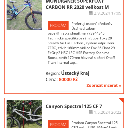
MONDRAKER SUPERFOXY
CARBON RR 2020 velikost M
2.9.2024
17:09
Preferuji osobní předání v
PRODÁM
Ústí nad Labem
pavel@hrstka.slmail.me 773944345
Technické specifikace rám SuperFoxy 29
Stealth Air Full Carbon , systém odpružení
ZERO, zdvih 160mm vidlice Fox 36 Float 29
FitGrip2 HSC LSC HSR Factory Kashima
Boost, zdvih 170mm hlavové složení Onoff
Titan Internal tap...
Ústecký kraj
Region:
Cena:
80000 Kč
Zobraziť inzerát »
Canyon Spectral 125 CF 7
1.5.2024
20:22
Prodám Canyon Spectral 125
PRODÁM
CF 7 vel. L (180-194cm) Loni v