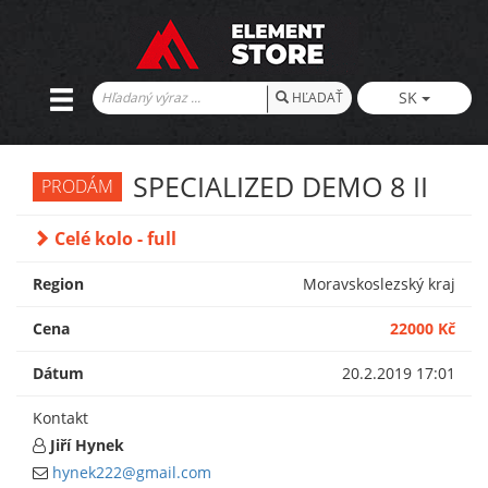
SK
HĽADAŤ
SPECIALIZED DEMO 8 II
PRODÁM
Celé kolo - full
Region
Moravskoslezský kraj
Cena
22000 Kč
Dátum
20.2.2019 17:01
Kontakt
Jiří Hynek
hynek222@gmail.com