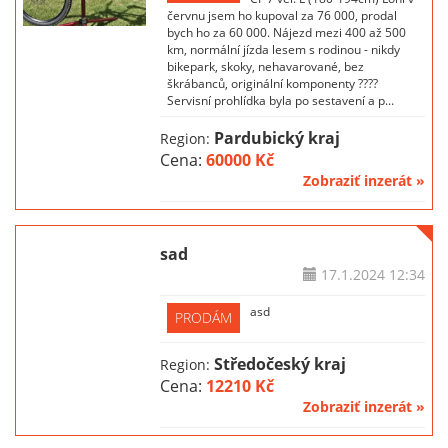
červnu jsem ho kupoval za 76 000, prodal
bych ho za 60 000. Nájezd mezi 400 až 500
km, normální jízda lesem s rodinou - nikdy
bikepark, skoky, nehavarované, bez
škrábanců, originální komponenty ????
Servisní prohlídka byla po sestavení a p...
Pardubický kraj
Region:
Cena:
60000 Kč
Zobraziť inzerát »
sad
17.1.2024
12:34
asd
PRODÁM
Středočeský kraj
Region:
Cena:
12210 Kč
Zobraziť inzerát »