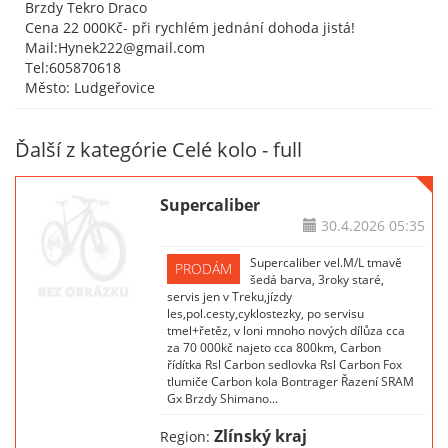
Brzdy Tekro Draco
Cena 22 000Kč- při rychlém jednání dohoda jistá!
Mail:Hynek222@gmail.com
Tel:605870618
Město: Ludgeřovice
Ďalší z kategórie Celé kolo - full
Supercaliber
30.4.2026
05:35
Supercaliber vel.M/L tmavě
PRODÁM
šedá barva, 3roky staré,
servis jen v Treku,jízdy
les,pol.cesty,cyklostezky, po servisu
tmel+řetěz, v loni mnoho nových dílůza cca
za 70 000kč najeto cca 800km, Carbon
řídítka Rsl Carbon sedlovka Rsl Carbon Fox
tlumiče Carbon kola Bontrager Řazení SRAM
Gx Brzdy Shimano...
Zlínský kraj
Region: