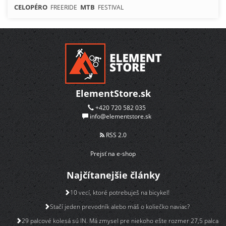
CELOPÉRO
MTB
FREERIDE
FESTIVAL
ElementStore.sk
+420 720 582 035
info@elementstore.sk
RSS 2.0
Prejsť na e-shop
Najčítanejšie články
10 vecí, ktoré potrebuješ na bicykel!
Stačí jeden prevodník alebo máš o koliečko naviac?
29 palcové kolesá sú IN. Má zmysel pre niekoho ešte rozmer 27,5 palca