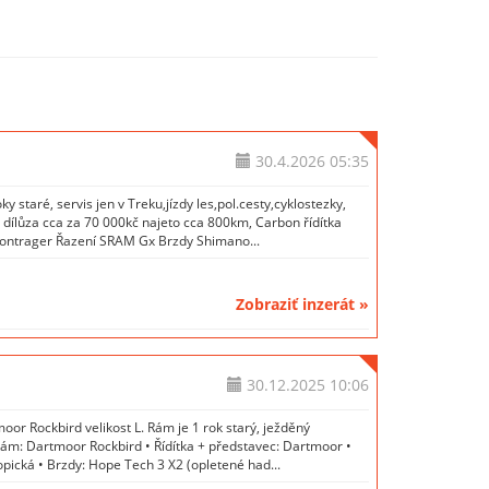
30.4.2026
05:35
 staré, servis jen v Treku,jízdy les,pol.cesty,cyklostezky,
 dílůza cca za 70 000kč najeto cca 800km, Carbon řídítka
Bontrager Řazení SRAM Gx Brzdy Shimano...
Zobraziť inzerát »
30.12.2025
10:06
r Rockbird velikost L. Rám je 1 rok starý, ježděný
Rám: Dartmoor Rockbird • Řídítka + představec: Dartmoor •
opická • Brzdy: Hope Tech 3 X2 (opletené had...