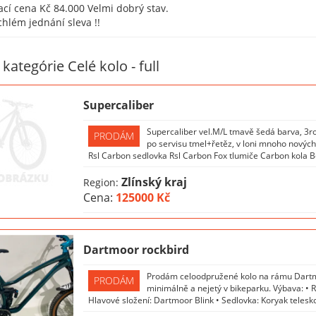
ací cena Kč 84.000 Velmi dobrý stav.
ychlém jednání sleva !!
 kategórie Celé kolo - full
Supercaliber
Supercaliber vel.M/L tmavě šedá barva, 3roky
PRODÁM
po servisu tmel+řetěz, v loni mnoho nových
Rsl Carbon sedlovka Rsl Carbon Fox tlumiče Carbon kola 
Zlínský kraj
Region:
Cena:
125000 Kč
Dartmoor rockbird
Prodám celoodpružené kolo na rámu Dartmoo
PRODÁM
minimálně a nejetý v bikeparku. Výbava: • 
Hlavové složení: Dartmoor Blink • Sedlovka: Koryak telesk