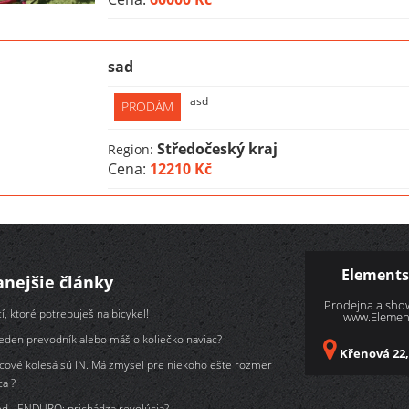
sad
asd
PRODÁM
Středočeský kraj
Region:
Cena:
12210 Kč
Elements
anejšie články
Prodejna a sh
í, ktoré potrebuješ na bicykel!
www.Element
jeden prevodník alebo máš o koliečko naviac?
Křenová 22,
lcové kolesá sú IN. Má zmysel pre niekoho ešte rozmer
ca ?
d - ENDURO: prichádza revolúcia?