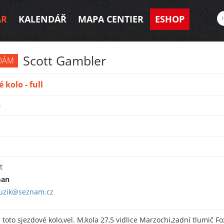
AR
KALENDÁŘ
MAPA CENTIER
ESHOP
Scott Gambler
DÁM
 kolo - full
n
m
t
an
uzik@seznam.cz
toto sjezdové kolo,vel. M,kola 27,5 vidlice Marzochi,zadní tlumič Fo