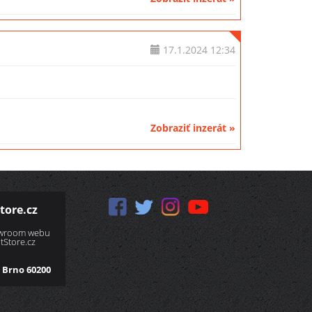
17.1.2024
12:34
Zobraziť inzerát »
tore.cz
owroom webu
Store.cz
 Brno 60200