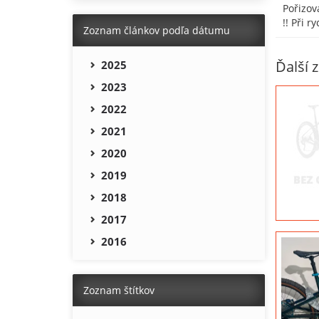
Pořizov
!! Při r
Zoznam článkov podľa dátumu
Ďalší z
2025
2023
2022
2021
2020
2019
2018
2017
2016
Zoznam štítkov