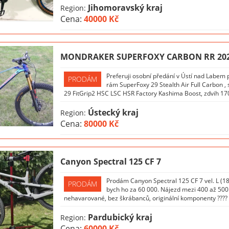
Jihomoravský kraj
Region:
Cena:
40000 Kč
MONDRAKER SUPERFOXY CARBON RR 2020
Preferuji osobní předání v Ústí nad Labem
PRODÁM
rám SuperFoxy 29 Stealth Air Full Carbon ,
29 FitGrip2 HSC LSC HSR Factory Kashima Boost, zdvih 170m
Ústecký kraj
Region:
Cena:
80000 Kč
Canyon Spectral 125 CF 7
Prodám Canyon Spectral 125 CF 7 vel. L (1
PRODÁM
bych ho za 60 000. Nájezd mezi 400 až 500 
nehavarované, bez škrábanců, originální komponenty ???? Se
Pardubický kraj
Region:
Cena:
60000 Kč