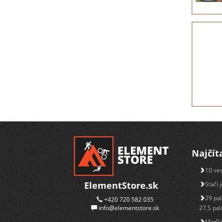
Najčít
10 vec
ElementStore.sk
Stačí 
29 pa
+420 720 582 035
info@elementstore.sk
27,5 pal
MagPe