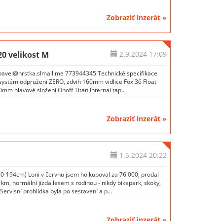
Zobraziť inzerát »
 velikost M
2.9.2024
17:09
 pavel@hrstka.slmail.me 773944345 Technické specifikace
 systém odpružení ZERO, zdvih 160mm vidlice Fox 36 Float
m hlavové složení Onoff Titan Internal tap...
Zobraziť inzerát »
1.5.2024
20:22
80-194cm) Loni v červnu jsem ho kupoval za 76 000, prodal
km, normální jízda lesem s rodinou - nikdy bikepark, skoky,
rvisní prohlídka byla po sestavení a p...
Zobraziť inzerát »