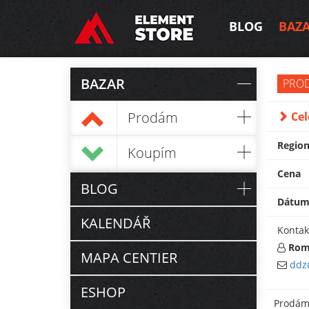
BLOG
BAZ
BAZAR
PRO
Prodám
Celé
Regio
Koupím
Cena
BLOG
Dátu
KALENDÁŘ
Kontak
Rom
MAPA CENTIER
ddz
ESHOP
Prodám 