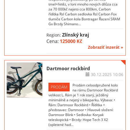
tmel+řetěz, v loni mnoho nových dílůza cca
za 70 000kč najeto cca 800km, Carbon
řídítka Rsl Carbon sedlovka Rsl Carbon Fox
tlumiče Carbon kola Bontrager Řazení SRAM
Gx Brzdy Shimano...
Zlínský kraj
Region:
Cena:
125000 Kč
Zobraziť inzerát »
Dartmoor rockbird
30.12.2025
10:06
Prodám celoodpružené kolo
PRODÁM
na rámu Dartmoor Rockbird
velikost L. Rám je 1 rok starý, ježděný
minimálně a nejetý v bikeparku. Výbava: •
Rám: Dartmoor Rockbird • Řídítka +
představec: Dartmoor • Hlavové složení:
Dartmoor Blink • Sedlovka: Koryak
teleskopická • Brzdy: Hope Tech 3 X2
(opletené had...