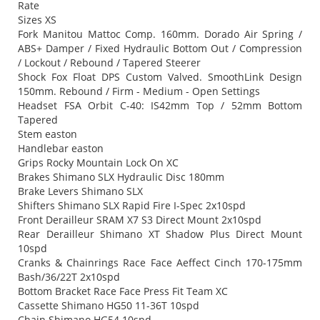
Rate
Sizes XS
Fork Manitou Mattoc Comp. 160mm. Dorado Air Spring /
ABS+ Damper / Fixed Hydraulic Bottom Out / Compression
/ Lockout / Rebound / Tapered Steerer
Shock Fox Float DPS Custom Valved. SmoothLink Design
150mm. Rebound / Firm - Medium - Open Settings
Headset FSA Orbit C-40: IS42mm Top / 52mm Bottom
Tapered
Stem easton
Handlebar easton
Grips Rocky Mountain Lock On XC
Brakes Shimano SLX Hydraulic Disc 180mm
Brake Levers Shimano SLX
Shifters Shimano SLX Rapid Fire I-Spec 2x10spd
Front Derailleur SRAM X7 S3 Direct Mount 2x10spd
Rear Derailleur Shimano XT Shadow Plus Direct Mount
10spd
Cranks & Chainrings Race Face Aeffect Cinch 170-175mm
Bash/36/22T 2x10spd
Bottom Bracket Race Face Press Fit Team XC
Cassette Shimano HG50 11-36T 10spd
Chain Shimano HG54 10spd