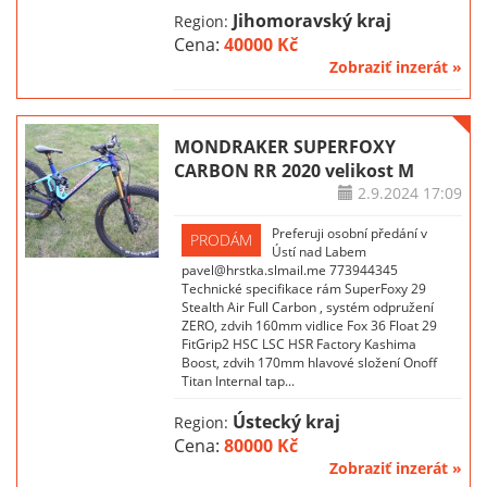
Jihomoravský kraj
Region:
Cena:
40000 Kč
Zobraziť inzerát »
MONDRAKER SUPERFOXY
CARBON RR 2020 velikost M
2.9.2024
17:09
Preferuji osobní předání v
PRODÁM
Ústí nad Labem
pavel@hrstka.slmail.me 773944345
Technické specifikace rám SuperFoxy 29
Stealth Air Full Carbon , systém odpružení
ZERO, zdvih 160mm vidlice Fox 36 Float 29
FitGrip2 HSC LSC HSR Factory Kashima
Boost, zdvih 170mm hlavové složení Onoff
Titan Internal tap...
Ústecký kraj
Region:
Cena:
80000 Kč
Zobraziť inzerát »