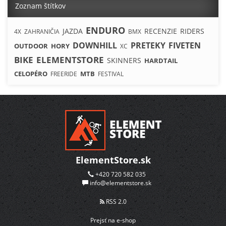
Zoznam štítkov
ENDURO
JAZDA
RECENZIE
RIDERS
4X
ZAHRANIČIA
BMX
DOWNHILL
PRETEKY
FIVETEN
OUTDOOR
HORY
XC
BIKE
ELEMENTSTORE
SKINNERS
HARDTAIL
CELOPÉRO
MTB
FREERIDE
FESTIVAL
ElementStore.sk
+420 720 582 035
info@elementstore.sk
RSS 2.0
Prejsť na e-shop