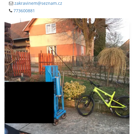
zakravinem@seznam.cz
773600881