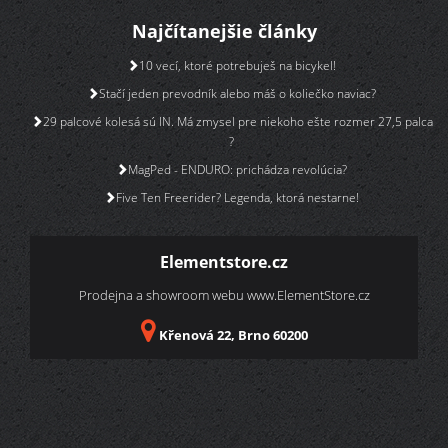
Najčítanejšie články
10 vecí, ktoré potrebuješ na bicykel!
Stačí jeden prevodník alebo máš o koliečko naviac?
29 palcové kolesá sú IN. Má zmysel pre niekoho ešte rozmer 27,5 palca
?
MagPed - ENDURO: prichádza revolúcia?
Five Ten Freerider? Legenda, ktorá nestarne!
Elementstore.cz
Prodejna a showroom webu
www.ElementStore.cz
Křenová 22, Brno 60200