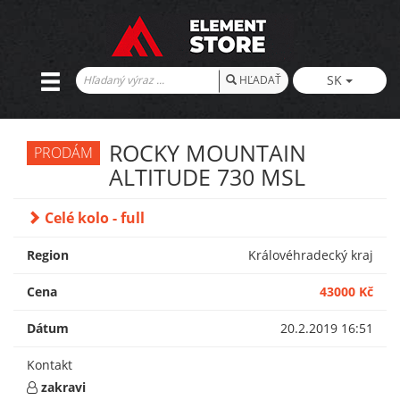
SK
HĽADAŤ
ROCKY MOUNTAIN
PRODÁM
ALTITUDE 730 MSL
Celé kolo - full
Region
Královéhradecký kraj
Cena
43000 Kč
Dátum
20.2.2019 16:51
Kontakt
zakravi