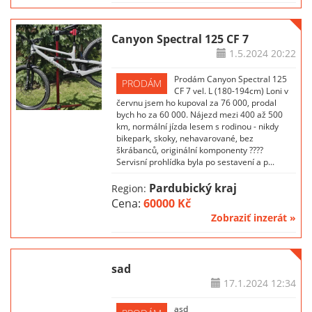
Canyon Spectral 125 CF 7
1.5.2024
20:22
Prodám Canyon Spectral 125
PRODÁM
CF 7 vel. L (180-194cm) Loni v
červnu jsem ho kupoval za 76 000, prodal
bych ho za 60 000. Nájezd mezi 400 až 500
km, normální jízda lesem s rodinou - nikdy
bikepark, skoky, nehavarované, bez
škrábanců, originální komponenty ????
Servisní prohlídka byla po sestavení a p...
Pardubický kraj
Region:
Cena:
60000 Kč
Zobraziť inzerát »
sad
17.1.2024
12:34
asd