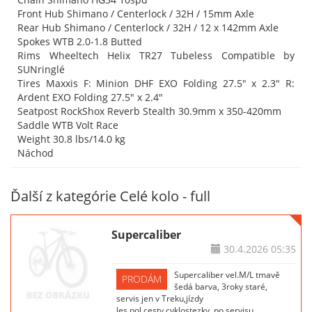
Front Hub Shimano / Centerlock / 32H / 15mm Axle
Rear Hub Shimano / Centerlock / 32H / 12 x 142mm Axle
Spokes WTB 2.0-1.8 Butted
Rims Wheeltech Helix TR27 Tubeless Compatible by
SUNringlé
Tires Maxxis F: Minion DHF EXO Folding 27.5" x 2.3" R:
Ardent EXO Folding 27.5" x 2.4"
Seatpost RockShox Reverb Stealth 30.9mm x 350-420mm
Saddle WTB Volt Race
Weight 30.8 lbs/14.0 kg
Náchod
Ďalší z kategórie Celé kolo - full
Supercaliber
30.4.2026
05:35
Supercaliber vel.M/L tmavě
PRODÁM
šedá barva, 3roky staré,
servis jen v Treku,jízdy
les,pol.cesty,cyklostezky, po servisu