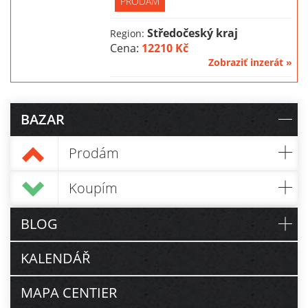
PRODÁM
Středočeský kraj
Region:
Cena:
12210 Kč
Zobraziť inzerát »
BAZAR
Prodám
Koupím
BLOG
KALENDÁŘ
MAPA CENTIER