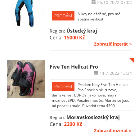
25.10.2022
07:04
Nikdy neježděné, pro mě
PRODÁM
špatná velikost.
Ústecký kraj
Region:
Cena:
15000 Kč
Zobraziť inzerát »
Five Ten Hellcat Pro
11.7.2022
13:34
Prodam boty Five Ten Hellcat
PRODÁM
Pro Shock pink, ruzove,
damske, vel. EUR 39, jako nove, maji i
moznost SPD. Pouzite max 6x. Manzelce jsou
od pocatku male. Puvodni cena 4500,-
Moravskoslezský kraj
Region:
Cena:
2200 Kč
Zobraziť inzerát »