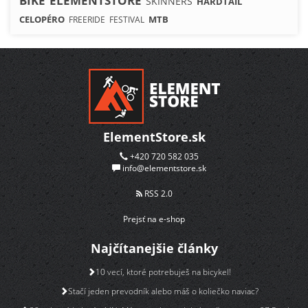
BIKE
ELEMENTSTORE
SKINNERS
HARDTAIL
CELOPÉRO
MTB
FREERIDE
FESTIVAL
ElementStore.sk
+420 720 582 035
info@elementstore.sk
RSS 2.0
Prejsť na e-shop
Najčítanejšie články
10 vecí, ktoré potrebuješ na bicykel!
Stačí jeden prevodník alebo máš o koliečko naviac?