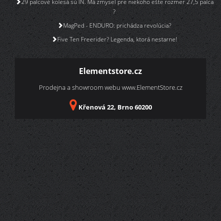
29 palcové kolesá sú IN. Má zmysel pre niekoho ešte rozmer 27,5 palca
?
MagPed - ENDURO: prichádza revolúcia?
Five Ten Freerider? Legenda, ktorá nestarne!
Elementstore.cz
Prodejna a showroom webu
www.ElementStore.cz
Křenová 22, Brno 60200