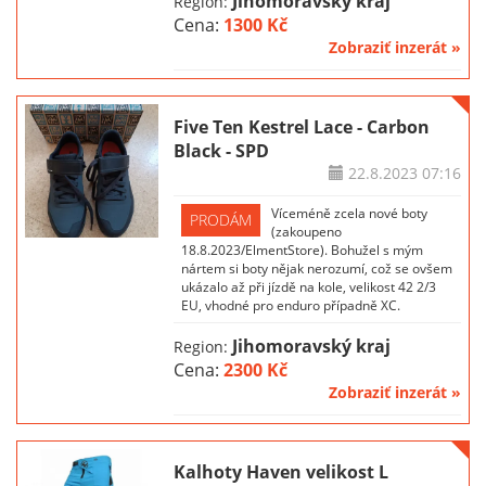
Jihomoravský kraj
Region:
Cena:
1300 Kč
Zobraziť inzerát »
Five Ten Kestrel Lace - Carbon
Black - SPD
22.8.2023
07:16
Víceméně zcela nové boty
PRODÁM
(zakoupeno
18.8.2023/ElmentStore). Bohužel s mým
nártem si boty nějak nerozumí, což se ovšem
ukázalo až při jízdě na kole, velikost 42 2/3
EU, vhodné pro enduro případně XC.
Jihomoravský kraj
Region:
Cena:
2300 Kč
Zobraziť inzerát »
Kalhoty Haven velikost L