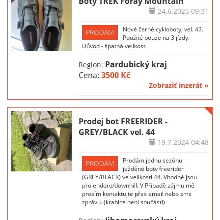
Boty TREK Foray Mountain
24.6.2025
09:31
Nové černé cykloboty, vel. 43.
PRODÁM
Použité pouze na 3 jízdy.
Důvod - špatná velikost.
Pardubický kraj
Region:
Cena:
3500 Kč
Zobraziť inzerát »
Prodej bot FREERIDER -
GREY/BLACK vel. 44
19.7.2024
04:48
Prodám jednu sezónu
PRODÁM
ježděné boty freerider
(GREY/BLACK) ve velikosti 44. Vhodné jsou
pro endoro/downhill. V Případě zájmu mě
prosím kontaktujte přes email nebo sms
zprávu. (krabice není součástí)