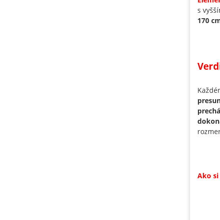
s vyšš
170 c
Verd
Každém
presun
prechá
dokona
rozmer
Ako si