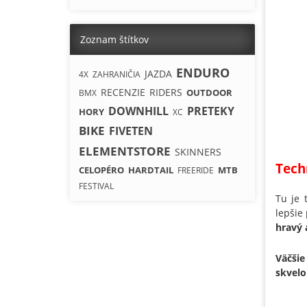
Zoznam štítkov
ENDURO
JAZDA
4X
ZAHRANIČIA
RECENZIE
RIDERS
OUTDOOR
BMX
DOWNHILL
PRETEKY
HORY
XC
BIKE
FIVETEN
ELEMENTSTORE
SKINNERS
Tech
CELOPÉRO
HARDTAIL
MTB
FREERIDE
FESTIVAL
Tu je 
lepšie
hravý 
Väčšie
skvelo