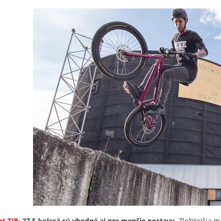
t TIP
:
27,5 kolesá sú vhodné aj pre menšie postavy.
Zložitejšia
ma