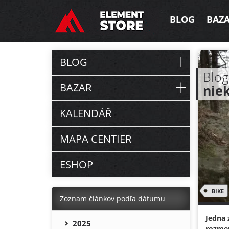
BLOG
BAZ
BLOG
Blog
BAZAR
niek
KALENDÁŘ
MAPA CENTIER
ESHOP
BIKE
Zoznam článkov podľa dátumu
Jedna 
2025
rozmer