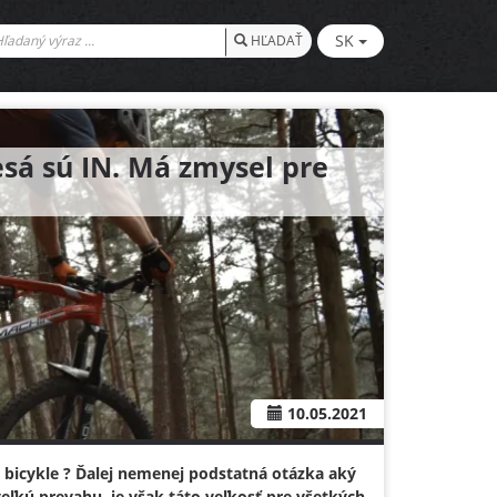
SK
HĽADAŤ
esá sú IN. Má zmysel pre
10.05.2021
ú bicykle ? Ďalej nemenej podstatná otázka aký
veľkú prevahu, je však táto veľkosť pre všetkých