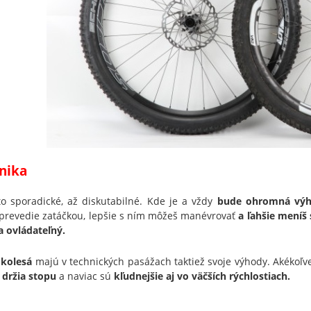
nika
to sporadické, až diskutabilné. Kde je a vždy
bude ohromná výho
 prevedie zatáčkou, lepšie s ním môžeš manévrovať
a ľahšie meníš 
a ovládateľný.
 kolesá
majú v technických pasážach taktiež svoje výhody. Akékoľve
 držia stopu
a naviac sú
kľudnejšie aj vo väčších rýchlostiach.