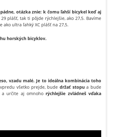
pádne, otázka znie: k čomu ľahší bicykel keď aj
9 plášť, tak ti pôjde rýchlejšie, ako 27,5. Bavíme
 ako ultra ľahký XC plášť na 27,5.
rhu horských bicyklov.
eso, vzadu malé. Je to ideálna kombinácia toho
 vpredu všetko prejde, bude
držať stopu
a bude
š a určite aj omnoho
rýchlejšie zvládneš vďaka