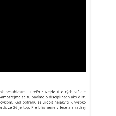
ak nesúhlasím ! Prečo ? Nejde ti o rýchlosť ale
 . Samozrejme sa tu bavíme o disciplínach ako
dirt,
yklom. Keď potrebuješ urobiť nejaký trik, vysoko
vrdí, že 26 je top. Pre bláznenie v lese ale radšej