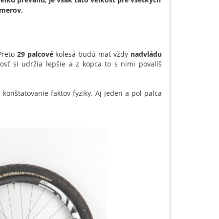
zmerov.
reto
29 palcové
kolesá budú mať vždy
nadvládu
losť si udržia lepšie a z kopca to s nimi povalíš
konštatovanie faktov fyziky. Aj jeden a pol palca