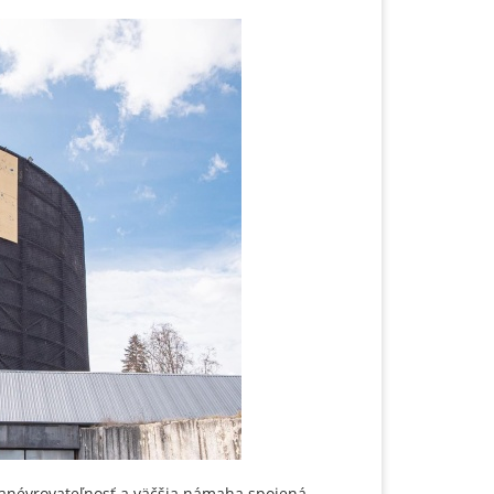
névrovateľnosť a v
äčšia námaha spojená