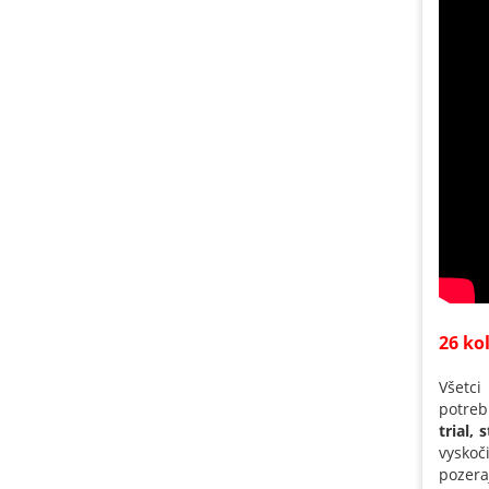
26 ko
Všetci
potreb
trial, 
vyskoči
pozera