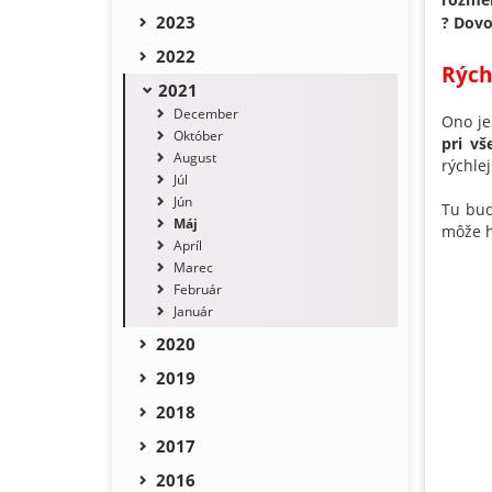
2023
? Dovo
2022
Rých
2021
December
Ono je
Október
pri vš
August
rýchle
Júl
Jún
Tu bud
Máj
môže h
Apríl
Marec
Február
Január
2020
2019
2018
2017
2016