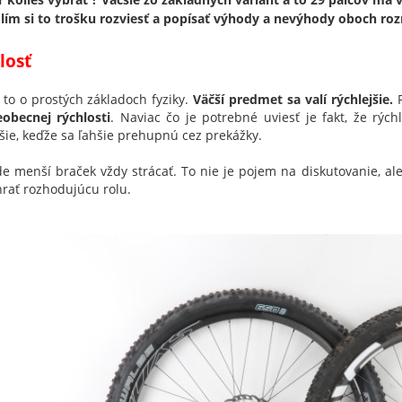
lím si to trošku rozviesť a popísať výhody a nevýhody oboch ro
losť
 to o prostých základoch fyziky.
Väčší predmet sa valí rýchlejšie.
P
eobecnej rýchlosti
. Naviac čo je potrebné uviesť je fakt, že rých
jšie, keďže sa ľahšie prehupnú cez prekážky.
e menší braček vždy strácať. To nie je pojem na diskutovanie, ale 
rať rozhodujúcu rolu.