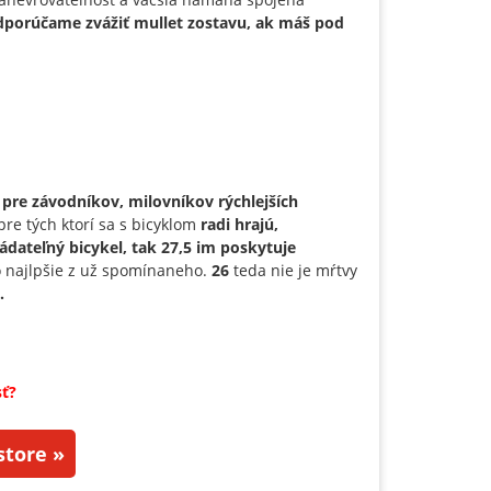
dporúčame zvážiť mullet zostavu, ak máš pod
e
pre závodníkov, milovníkov rýchlejších
pre tých ktorí sa s bicyklom
radi hrajú,
ládateľný bicykel, tak 27,5 im poskytuje
o najlpšie z už spomínaneho.
26
teda nie je mŕtvy
.
sť?
tore »