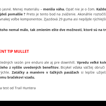
to jasné. Menej materiálu –
menšia váha.
Opäť nie je o čom.
Každo
jdeš pomalšie ?
Preto je tento bod na zváženie. Akonáhle roztočíš 2
ovnakej voľbe komponentov. Zjazdová 29 guma asi nepôjde rýchlejšie
 toho nemal málo, tak zmienim ešte dve možnosti, ktoré sú na t
ENT TIP MULLET
sledných sezón pre enduro ale aj pre downhill.
Vpredu veľké kol
šieho z vyššie uvedených benefitov.
Bicykel vďaka väčšej obruči
rýchle.
Zatáčky a manévre v ťažkých pasážach
si lepšie užije
emu bračekovi vzadu.
a test od Trail Huntera