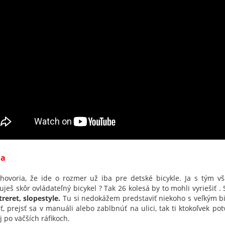
la
 hovoria, že ide o rozmer už iba pre detské bicykle. Ja s tým vš
uješ skôr ovládateľný bicykel ? Tak 26 kolesá by to mohli vyriešiť
streret, slopestyle.
Tu si nedokážem predstaviť niekoho s veľkým bic
ť, prejsť sa v manuáli alebo zablbnúť na ulici, tak ti ktokoľvek pot
j po väčších ráfikoch.