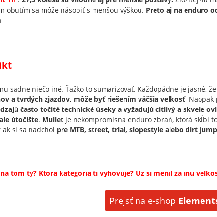
ím obutím sa môže násobiť s menšou výškou.
Preto aj na enduro o
m
ikt
u sadne niečo iné. Ťažko to sumarizovať. Každopádne je jasné, ž
ov a tvrdých zjazdov, môže byť riešením väčšia veľkosť
. Naopak 
dzajú často točité technické úseky a vyžadujú citlivý a skvele ov
le útočište
.
Mullet
je nekompromisná enduro zbraň, ktorá skĺbi t
 ak si sa nadchol
pre MTB, street, trial, slopestyle alebo dirt jump
 na tom ty? Ktorá kategória ti vyhovuje? Už si menil za inú veľko
Prejsť na e-shop
Elements