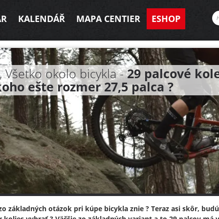
AR
KALENDÁŘ
MAPA CENTIER
ESHOP
, Všetko okolo bicykla -
29 palcové kol
oho ešte rozmer 27,5 palca ?
zo základných otázok pri kúpe bicykla znie ? Teraz asi skôr, bud
 kolies vybrať ? Väčšie zo základných variant a to 29 palcov má 