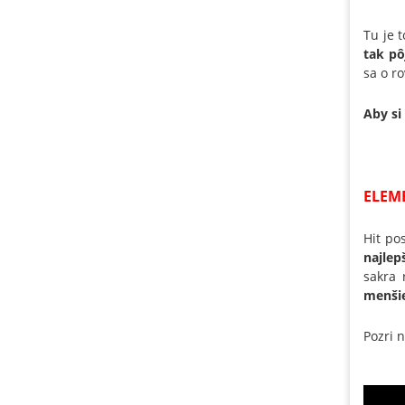
Tu je 
tak pô
sa o r
Aby si
ELEM
Hit po
najlep
sakra 
menši
Pozri n